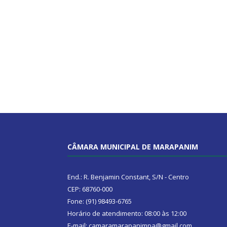
CÂMARA MUNICIPAL DE MARAPANIM
End.: R. Benjamin Constant, S/N - Centro
CEP: 68760-000
Fone: (91) 98493-6765
Horário de atendimento: 08:00 às 12:00
E-mail: camaramarapanimpa@gmail.com