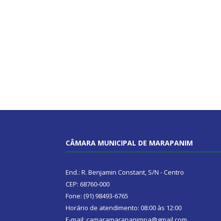
CÂMARA MUNICIPAL DE MARAPANIM
End.: R. Benjamin Constant, S/N - Centro
CEP: 68760-000
Fone: (91) 98493-6765
Horário de atendimento: 08:00 às 12:00
E-mail: camaramarapanimpa@gmail.com