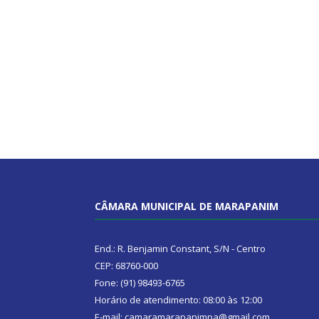
CÂMARA MUNICIPAL DE MARAPANIM
End.: R. Benjamin Constant, S/N - Centro
CEP: 68760-000
Fone: (91) 98493-6765
Horário de atendimento: 08:00 às 12:00
E-mail: camaramarapanimpa@gmail.com