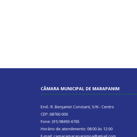
CÂMARA MUNICIPAL DE MARAPANIM
End.: R. Benjamin Constant, S/N - Centro
CEP: 68760-000
Fone: (91) 98493-6765
Horário de atendimento: 08:00 às 12:00
E-mail: camaramarapanimpa@gmail.com