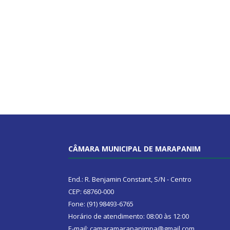
CÂMARA MUNICIPAL DE MARAPANIM
End.: R. Benjamin Constant, S/N - Centro
CEP: 68760-000
Fone: (91) 98493-6765
Horário de atendimento: 08:00 às 12:00
E-mail: camaramarapanimpa@gmail.com