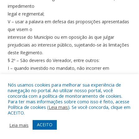
impedimento
legal e regimental;
V – usar a palavra em defesa das proposições apresentadas
que visem o
interesse do Município ou em oposição às que julgar
prejudiciais ao interesse público, sujeitando-se às limitações
deste Regimento.
§ 2º – São deveres do Vereador, entre outros:
I – quando investido no mandato, não incorrer em
incompatibilidade
prevista na Constituição ou na Lei Orgânica do Município;
Nós usamos cookies para melhorar sua experiência de
navegação no portal. Ao utilizar nosso portal, você
II – observar as determinações legais relativas ao exercício
concorda com a política de monitoramento de cookies.
do mandato;
Para ter mais informações sobre como isso é feito, acesse
III – desempenhar fielmente o mandato político, atendendo
Política de cookies (
Leia mais
). Se você concorda, clique em
ACEITO.
ao interesse
público e às diretrizes partidárias;
ACEITO
Leia mais
IV – exercer a contento o cargo que lhe seja conferido na
Mesa ou em