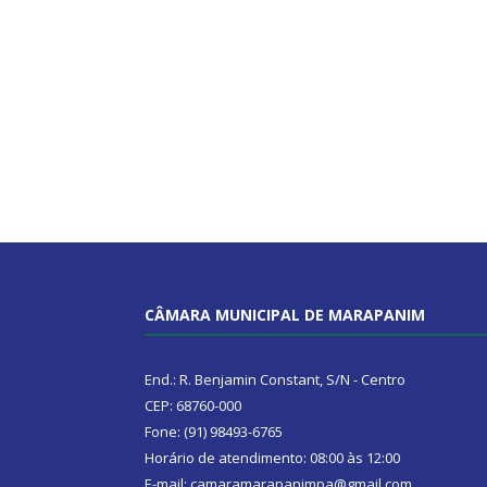
CÂMARA MUNICIPAL DE MARAPANIM
End.: R. Benjamin Constant, S/N - Centro
CEP: 68760-000
Fone: (91) 98493-6765
Horário de atendimento: 08:00 às 12:00
E-mail: camaramarapanimpa@gmail.com