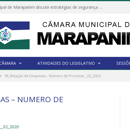
Câmara Municipal de Marapanim discute estratégias de segurança com autoridades e poder executivo
 CÂMARA
ATIVIDADES DO LEGISLATIVO
SESSÕ
»
95_Relação de Despesas – Numero de Processo__02_2020
SAS – NUMERO DE
__02_2020