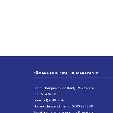
CÂMARA MUNICIPAL DE MARAPANIM
End.: R. Benjamin Constant, S/N - Centro
CEP: 68760-000
Fone: (91) 98493-6765
Horário de atendimento: 08:00 às 12:00
E-mail: camaramarapanimpa@gmail.com