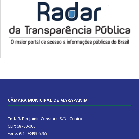
CÂMARA MUNICIPAL DE MARAPANIM
End.: R. Benjamin Constant, S/N - Centro
CEP: 68760-000
Fone: (91) 98493-6765