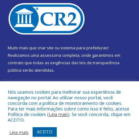
Muito mais que
criar site
ou
sistema para prefeituras
!
Realizamos uma
assessoria
completa, onde garantimos em
contrato que todas as exigências das
leis de transparência
pública
serão atendidas.
Conheça o
PNTP
e o
Radar da Transparência Pública
Nós usamos cookies para melhorar sua experiência de
navegação no portal. Ao utilizar nosso portal, você
concorda com a política de monitoramento de cookies.
Para ter mais informações sobre como isso é feito, acesse
Política de cookies (
Leia mais
). Se você concorda, clique em
Todos os direitos reservados a Câmara Municipal de Marapanim.
ACEITO.
Mapa do Site
Acessar Área Administrativa
ACEITO
Leia mais
Acessar Webmail