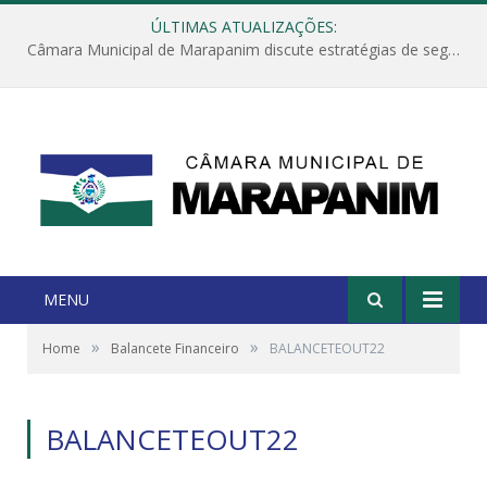
ÚLTIMAS ATUALIZAÇÕES:
Câmara Municipal de Marapanim discute estratégias de segurança com autoridades e poder executivo
MENU
»
»
Home
Balancete Financeiro
BALANCETEOUT22
BALANCETEOUT22