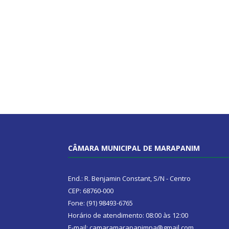
CÂMARA MUNICIPAL DE MARAPANIM
End.: R. Benjamin Constant, S/N - Centro
CEP: 68760-000
Fone: (91) 98493-6765
Horário de atendimento: 08:00 às 12:00
E-mail: camaramarapanimpa@gmail.com