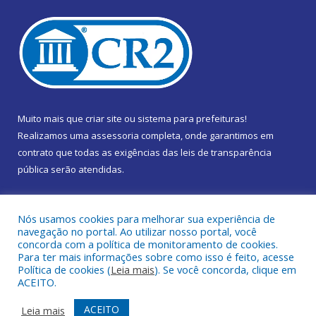
Muito mais que
criar site
ou
sistema para prefeituras
!
Realizamos uma
assessoria
completa, onde garantimos em
contrato que todas as exigências das
leis de transparência
pública
serão atendidas.
Conheça o
PNTP
e o
Radar da Transparência Pública
Nós usamos cookies para melhorar sua experiência de
navegação no portal. Ao utilizar nosso portal, você
concorda com a política de monitoramento de cookies.
Para ter mais informações sobre como isso é feito, acesse
Política de cookies (
Leia mais
). Se você concorda, clique em
Todos os direitos reservados a Câmara Municipal de Marapanim.
ACEITO.
Mapa do Site
Acessar Área Administrativa
ACEITO
Leia mais