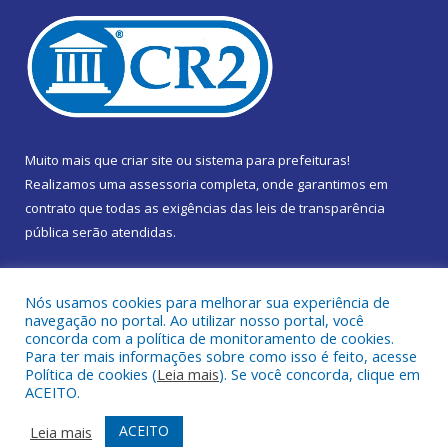
Muito mais que
criar site
ou
sistema para prefeituras
!
Realizamos uma
assessoria
completa, onde garantimos em
contrato que todas as exigências das
leis de transparência
pública
serão atendidas.
Conheça o
PNTP
e o
Radar da Transparência Pública
Nós usamos cookies para melhorar sua experiência de
navegação no portal. Ao utilizar nosso portal, você
concorda com a política de monitoramento de cookies.
Para ter mais informações sobre como isso é feito, acesse
Política de cookies (
Leia mais
). Se você concorda, clique em
Todos os direitos reservados a Câmara Municipal de Marapanim.
ACEITO.
Mapa do Site
Acessar Área Administrativa
ACEITO
Leia mais