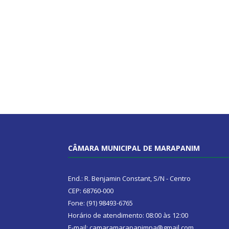
CÂMARA MUNICIPAL DE MARAPANIM
End.: R. Benjamin Constant, S/N - Centro
CEP: 68760-000
Fone: (91) 98493-6765
Horário de atendimento: 08:00 às 12:00
E-mail: camaramarapanimpa@gmail.com