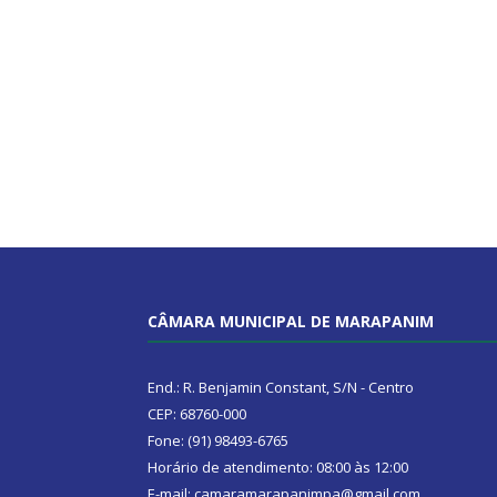
CÂMARA MUNICIPAL DE MARAPANIM
End.: R. Benjamin Constant, S/N - Centro
CEP: 68760-000
Fone: (91) 98493-6765
Horário de atendimento: 08:00 às 12:00
E-mail: camaramarapanimpa@gmail.com