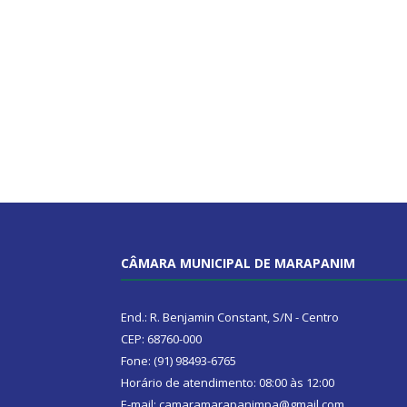
CÂMARA MUNICIPAL DE MARAPANIM
End.: R. Benjamin Constant, S/N - Centro
CEP: 68760-000
Fone: (91) 98493-6765
Horário de atendimento: 08:00 às 12:00
E-mail: camaramarapanimpa@gmail.com