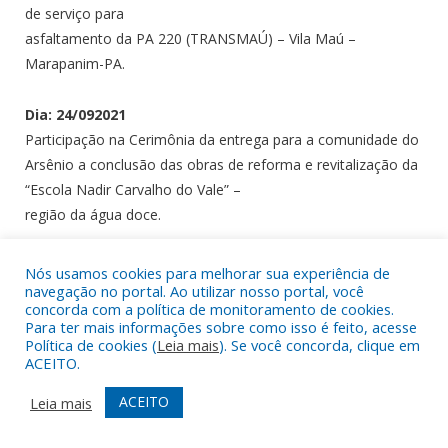
de serviço para
asfaltamento da PA 220 (TRANSMAÚ) – Vila Maú –
Marapanim-PA.
Dia: 24/092021
Participação na Cerimônia da entrega para a comunidade do
Arsênio a conclusão das obras de reforma e revitalização da
“Escola Nadir Carvalho do Vale” –
região da água doce.
Dia: 22/09/2021
Nós usamos cookies para melhorar sua experiência de
navegação no portal. Ao utilizar nosso portal, você
16ª Sessão Ordinária na Câmara Municipal de Marapanim-
concorda com a política de monitoramento de cookies.
PA.
Para ter mais informações sobre como isso é feito, acesse
Política de cookies (
Leia mais
). Se você concorda, clique em
ACEITO.
Dia: 16/09/2021
Acompanhando os serviços de terraplanagem e recuperação
ACEITO
Leia mais
de pontos críticos da
vicinal da Comunidade do Recreio (Distrito de Marudá) –