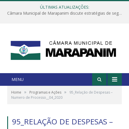
ÚLTIMAS ATUALIZAÇÕES:
Câmara Municipal de Marapanim discute estratégias de segurança com autoridades e poder executivo
MENU
»
»
Home
Programas e Ações
95_Relação de Despesas –
Numero de Processo__04_2020
95_RELAÇÃO DE DESPESAS –