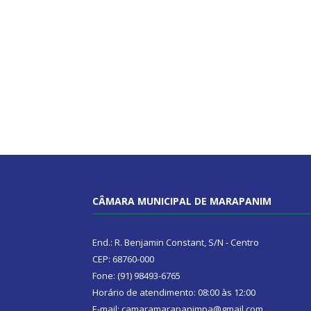
CÂMARA MUNICIPAL DE MARAPANIM
End.: R. Benjamin Constant, S/N - Centro
CEP: 68760-000
Fone: (91) 98493-6765
Horário de atendimento: 08:00 às 12:00
E-mail: camaramarapanimpa@gmail.com