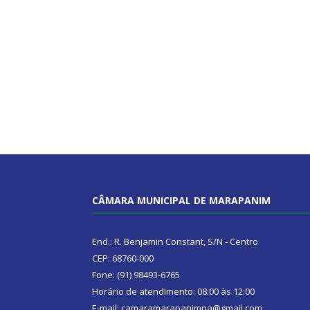
CÂMARA MUNICIPAL DE MARAPANIM
End.: R. Benjamin Constant, S/N - Centro
CEP: 68760-000
Fone: (91) 98493-6765
Horário de atendimento: 08:00 às 12:00
E-mail: camaramarapanimpa@gmail.com