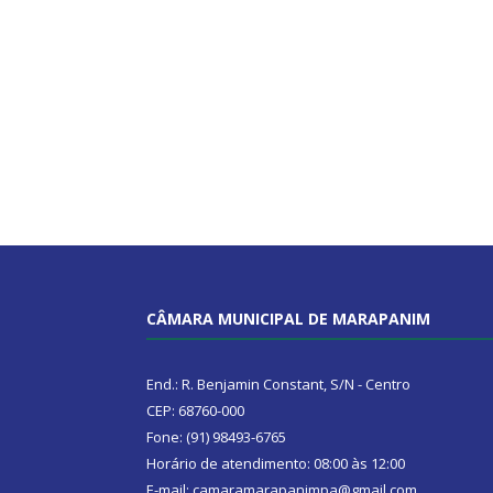
CÂMARA MUNICIPAL DE MARAPANIM
End.: R. Benjamin Constant, S/N - Centro
CEP: 68760-000
Fone: (91) 98493-6765
Horário de atendimento: 08:00 às 12:00
E-mail: camaramarapanimpa@gmail.com