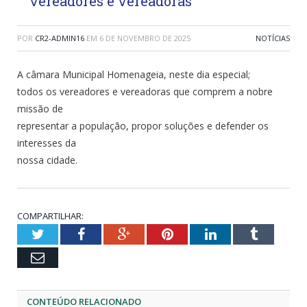
vereadores e vereadoras
POR
CR2-ADMIN16
EM
6 DE NOVEMBRO DE 2025
NOTÍCIAS
A câmara Municipal Homenageia, neste dia especial;
todos os vereadores e vereadoras que comprem a nobre
missão de
representar a população, propor soluções e defender os
interesses da
nossa cidade.
COMPARTILHAR:
Twitter
Facebook
Google+
Pinterest
LinkedIn
Tumblr
Email
CONTEÚDO RELACIONADO