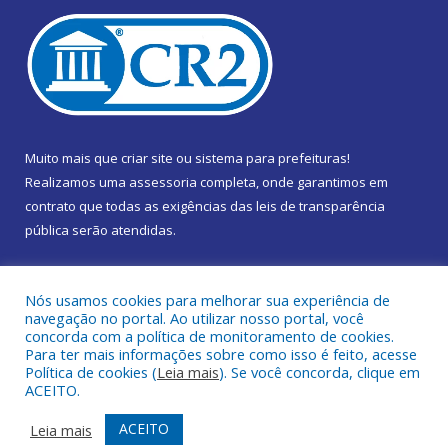
Muito mais que
criar site
ou
sistema para prefeituras
!
Realizamos uma
assessoria
completa, onde garantimos em
contrato que todas as exigências das
leis de transparência
pública
serão atendidas.
Conheça o
PNTP
e o
Radar da Transparência Pública
Nós usamos cookies para melhorar sua experiência de
navegação no portal. Ao utilizar nosso portal, você
concorda com a política de monitoramento de cookies.
Para ter mais informações sobre como isso é feito, acesse
Política de cookies (
Leia mais
). Se você concorda, clique em
Todos os direitos reservados a Câmara Municipal de Marapanim.
ACEITO.
Mapa do Site
Acessar Área Administrativa
ACEITO
Leia mais
Acessar Webmail