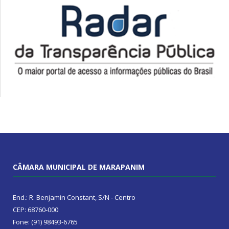
CÂMARA MUNICIPAL DE MARAPANIM
End.: R. Benjamin Constant, S/N - Centro
CEP: 68760-000
Fone: (91) 98493-6765