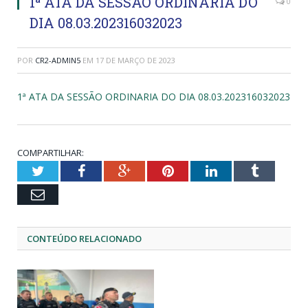
1ª ATA DA SESSÃO ORDINARIA DO
0
DIA 08.03.202316032023
POR
CR2-ADMIN5
EM
17 DE MARÇO DE 2023
1ª ATA DA SESSÃO ORDINARIA DO DIA 08.03.202316032023
COMPARTILHAR:
Twitter
Facebook
Google+
Pinterest
LinkedIn
Tumblr
Email
CONTEÚDO RELACIONADO