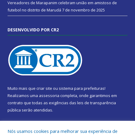
Vereadores de Marapanim celebram união em amistoso de
futebol no distrito de Marudá
7 de novembro de 2025
DESENVOLVIDO POR CR2
Muito mais que
criar site
ou
sistema para prefeituras
!
Realizamos uma
assessoria
completa, onde garantimos em
contrato que todas as exigências das
leis de transparência
pública
serão atendidas.
Conheça o
PNTP
e o
Radar da Transparência Pública
Nós usamos cookies para melhorar sua experiência de