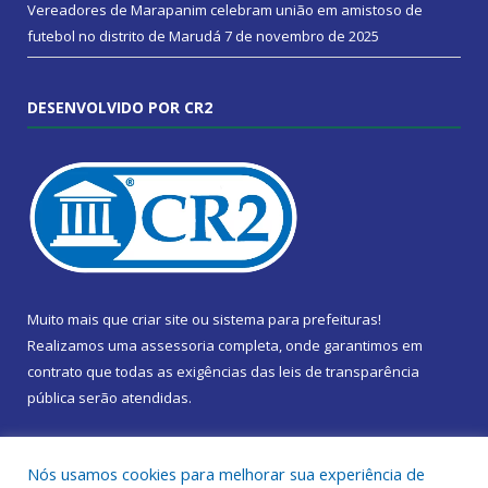
Vereadores de Marapanim celebram união em amistoso de
futebol no distrito de Marudá
7 de novembro de 2025
DESENVOLVIDO POR CR2
Muito mais que
criar site
ou
sistema para prefeituras
!
Realizamos uma
assessoria
completa, onde garantimos em
contrato que todas as exigências das
leis de transparência
pública
serão atendidas.
Conheça o
PNTP
e o
Radar da Transparência Pública
Nós usamos cookies para melhorar sua experiência de