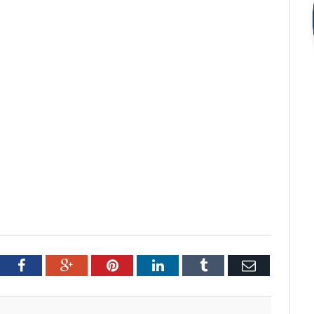
tter
Facebook
Google+
Pinterest
LinkedIn
Tumblr
Email