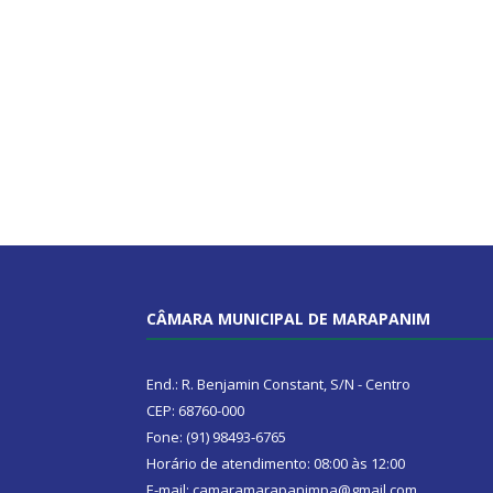
CÂMARA MUNICIPAL DE MARAPANIM
End.: R. Benjamin Constant, S/N - Centro
CEP: 68760-000
Fone: (91) 98493-6765
Horário de atendimento: 08:00 às 12:00
E-mail: camaramarapanimpa@gmail.com