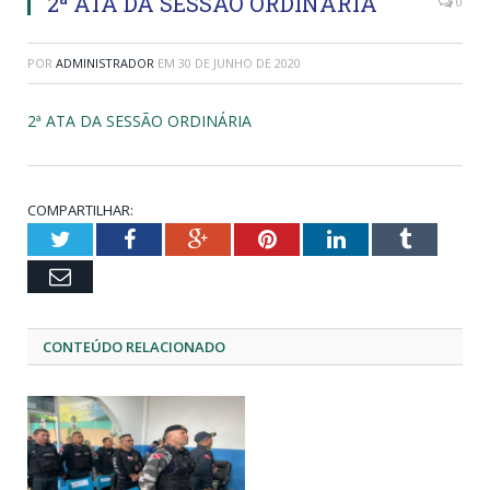
2ª ATA DA SESSÃO ORDINÁRIA
0
POR
ADMINISTRADOR
EM
30 DE JUNHO DE 2020
2ª ATA DA SESSÃO ORDINÁRIA
COMPARTILHAR:
Twitter
Facebook
Google+
Pinterest
LinkedIn
Tumblr
Email
CONTEÚDO RELACIONADO