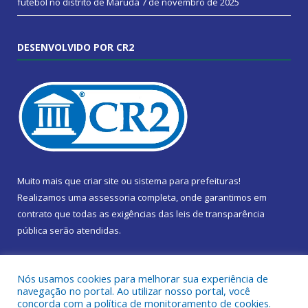
futebol no distrito de Marudá
7 de novembro de 2025
DESENVOLVIDO POR CR2
Muito mais que
criar site
ou
sistema para prefeituras
!
Realizamos uma
assessoria
completa, onde garantimos em
contrato que todas as exigências das
leis de transparência
pública
serão atendidas.
Conheça o
PNTP
e o
Radar da Transparência Pública
Nós usamos cookies para melhorar sua experiência de
navegação no portal. Ao utilizar nosso portal, você
concorda com a política de monitoramento de cookies.