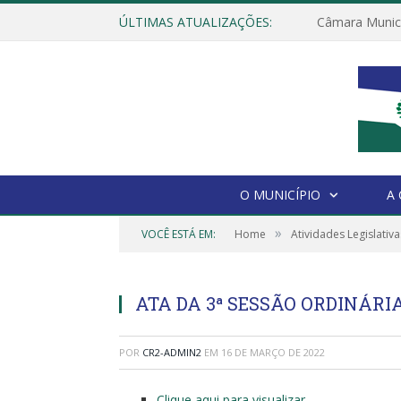
ÚLTIMAS ATUALIZAÇÕES:
O MUNICÍPIO
A
»
VOCÊ ESTÁ EM:
Home
Atividades Legislativa
ATA DA 3ª SESSÃO ORDINÁRIA,
POR
CR2-ADMIN2
EM
16 DE MARÇO DE 2022
Clique aqui para visualizar