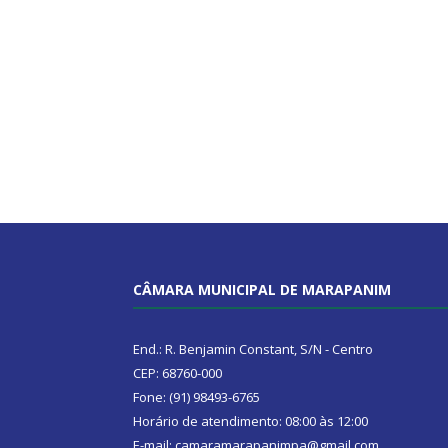
CÂMARA MUNICIPAL DE MARAPANIM
End.: R. Benjamin Constant, S/N - Centro
CEP: 68760-000
Fone: (91) 98493-6765
Horário de atendimento: 08:00 às 12:00
E-mail: camaramarapanimpa@gmail.com