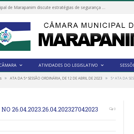
Câmara Municipal reafirma compromisso no Dia da Consciência Negra: dignidade, respeito e equidade
 CÂMARA
ATIVIDADES DO LEGISLATIVO
SESSÕ
»
»
s
ATA DA 5ª SESSÃO ORDINÁRIA, DE 12 DE ABRIL DE 2023
5ª ATA DA S
O 26.04.2023.26.04.202327042023
0