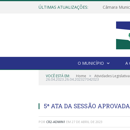
ÚLTIMAS ATUALIZAÇÕES:
O MUNICÍPIO
A
»
VOCÊ ESTÁ EM:
Home
Atividades Legislativa
26.04.2023.26.04.202327042023
5ª ATA DA SESSÃO APROVADA N
POR
CR2-ADMIN1
EM
27 DE ABRIL DE 2023