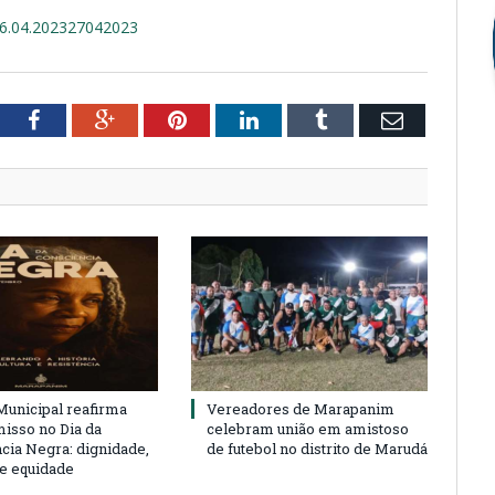
6.04.202327042023
tter
Facebook
Google+
Pinterest
LinkedIn
Tumblr
Email
unicipal reafirma
Vereadores de Marapanim
sso no Dia da
celebram união em amistoso
cia Negra: dignidade,
de futebol no distrito de Marudá
 e equidade