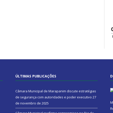
ÚLTIMAS PUBLICAÇÕES
D
Câmara Municipal de Marapanim discute estratégias
de segurança com autoridades e poder executivo
27
M
de novembro de 2025
R