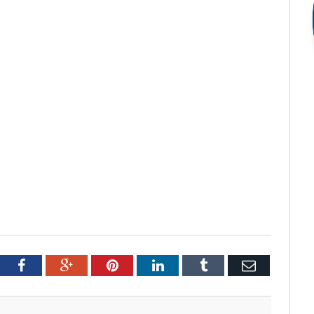
tter
Facebook
Google+
Pinterest
LinkedIn
Tumblr
Email