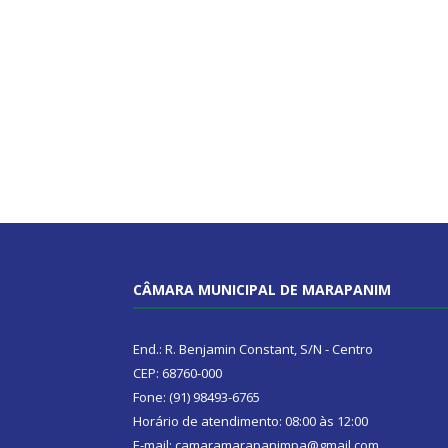
CÂMARA MUNICIPAL DE MARAPANIM
End.: R. Benjamin Constant, S/N - Centro
CEP: 68760-000
Fone: (91) 98493-6765
Horário de atendimento: 08:00 às 12:00
E-mail: camaramarapanimpa@gmail.com