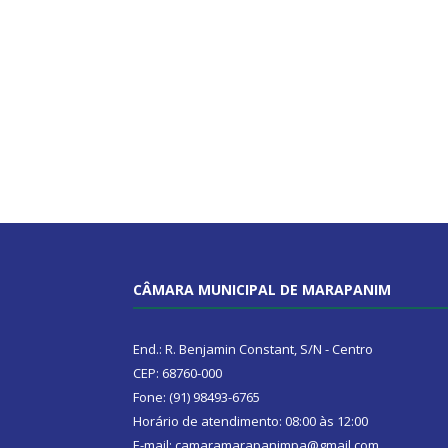
CÂMARA MUNICIPAL DE MARAPANIM
End.: R. Benjamin Constant, S/N - Centro
CEP: 68760-000
Fone: (91) 98493-6765
Horário de atendimento: 08:00 às 12:00
E-mail: camaramarapanimpa@gmail.com