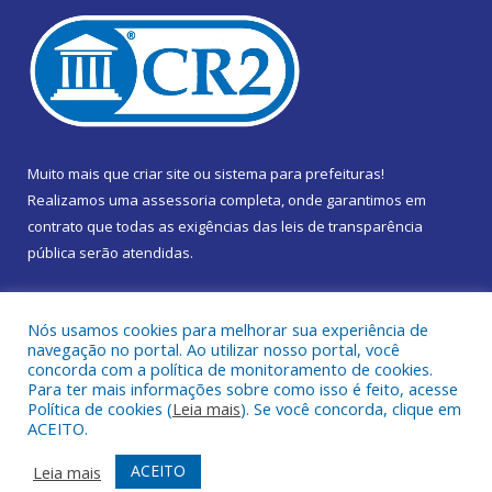
Muito mais que
criar site
ou
sistema para prefeituras
!
Realizamos uma
assessoria
completa, onde garantimos em
contrato que todas as exigências das
leis de transparência
pública
serão atendidas.
Conheça o
PNTP
e o
Radar da Transparência Pública
Nós usamos cookies para melhorar sua experiência de
navegação no portal. Ao utilizar nosso portal, você
concorda com a política de monitoramento de cookies.
Para ter mais informações sobre como isso é feito, acesse
Política de cookies (
Leia mais
). Se você concorda, clique em
Todos os direitos reservados a Câmara Municipal de Marapanim.
ACEITO.
Mapa do Site
Acessar Área Administrativa
ACEITO
Leia mais
Acessar Webmail