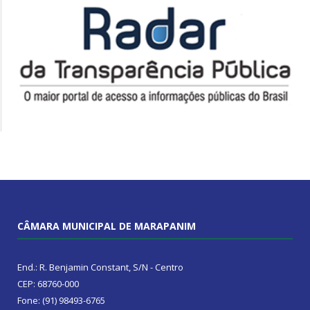
CÂMARA MUNICIPAL DE MARAPANIM
End.: R. Benjamin Constant, S/N - Centro
CEP: 68760-000
Fone: (91) 98493-6765