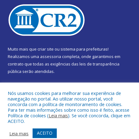
Muito mais que
criar site
ou
sistema para prefeituras
!
Realizamos uma
assessoria
completa, onde garantimos em
contrato que todas as exigências das
leis de transparência
pública
serão atendidas.
Conheça o
PNTP
e o
Radar da Transparência Pública
Nós usamos cookies para melhorar sua experiência de
navegação no portal. Ao utilizar nosso portal, você
concorda com a política de monitoramento de cookies.
Para ter mais informações sobre como isso é feito, acesse
Política de cookies (
Leia mais
). Se você concorda, clique em
Todos os direitos reservados a Câmara Municipal de Marapanim.
ACEITO.
Mapa do Site
Acessar Área Administrativa
ACEITO
Leia mais
Acessar Webmail