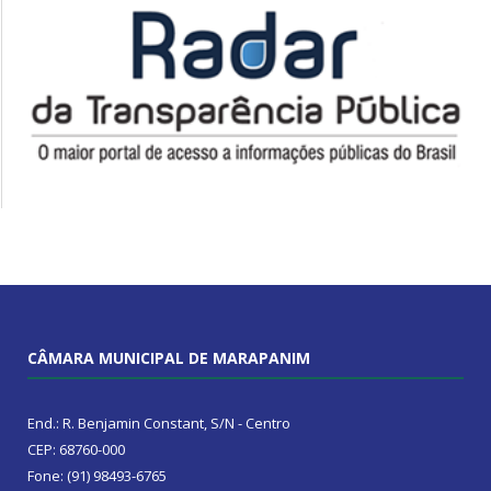
CÂMARA MUNICIPAL DE MARAPANIM
End.: R. Benjamin Constant, S/N - Centro
CEP: 68760-000
Fone: (91) 98493-6765