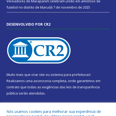
Vereadores de Marapanim celebram união em amistoso de
futebol no distrito de Marudá
7 de novembro de 2025
DESENVOLVIDO POR CR2
Muito mais que
criar site
ou
sistema para prefeituras
!
Realizamos uma
assessoria
completa, onde garantimos em
contrato que todas as exigências das
leis de transparência
pública
serão atendidas.
Conheça o
PNTP
e o
Radar da Transparência Pública
Nós usamos cookies para melhorar sua experiência de