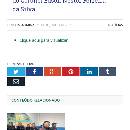
do Coronel Edson Nestor Ferreira
da Silva
POR
CR2-ADMIN2
EM
18 DE JUNHO DE 2021
NOTÍCIAS
Clique aqui para visualizar
COMPARTILHAR:
Twitter
Facebook
Google+
Pinterest
LinkedIn
Tumblr
Email
CONTEÚDO RELACIONADO