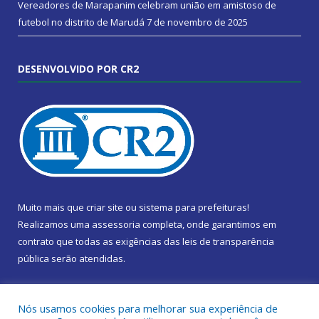
Vereadores de Marapanim celebram união em amistoso de
futebol no distrito de Marudá
7 de novembro de 2025
DESENVOLVIDO POR CR2
Muito mais que
criar site
ou
sistema para prefeituras
!
Realizamos uma
assessoria
completa, onde garantimos em
contrato que todas as exigências das
leis de transparência
pública
serão atendidas.
Conheça o
PNTP
e o
Radar da Transparência Pública
Nós usamos cookies para melhorar sua experiência de