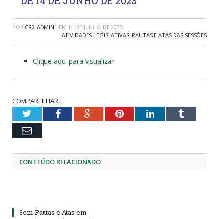
DE 14 DE JUNHO DE 2023
POR
CR2-ADMIN1
EM
14 DE JUNHO DE 2023
ATIVIDADES LEGISLATIVAS
,
PAUTAS E ATAS DAS SESSÕES
Clique aqui para visualizar
COMPARTILHAR:
Twitter
Facebook
Google+
Pinterest
LinkedIn
Tumblr
Email
CONTEÚDO RELACIONADO
Sem Pautas e Atas em