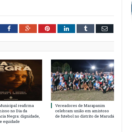
tter
Facebook
Google+
Pinterest
LinkedIn
Tumblr
Email
unicipal reafirma
Vereadores de Marapanim
sso no Dia da
celebram união em amistoso
cia Negra: dignidade,
de futebol no distrito de Marudá
 e equidade