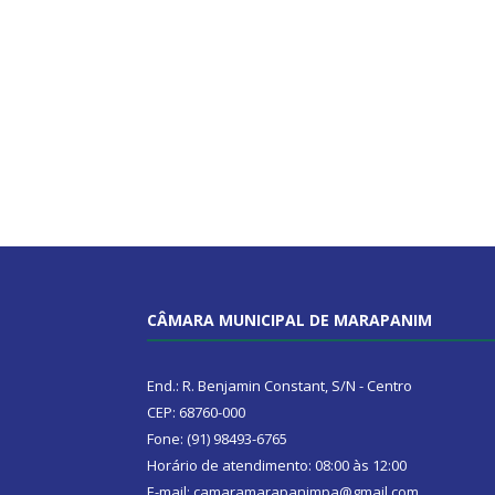
CÂMARA MUNICIPAL DE MARAPANIM
End.: R. Benjamin Constant, S/N - Centro
CEP: 68760-000
Fone: (91) 98493-6765
Horário de atendimento: 08:00 às 12:00
E-mail: camaramarapanimpa@gmail.com