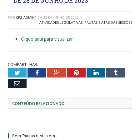
DE 28 DE JUNHO DE 2023
POR
CR2-ADMIN1
EM
28 DE JUNHO DE 2023
ATIVIDADES LEGISLATIVAS
,
PAUTAS E ATAS DAS SESSÕES
Clique aqui para visualizar
COMPARTILHAR:
Twitter
Facebook
Google+
Pinterest
LinkedIn
Tumblr
Email
CONTEÚDO RELACIONADO
Sem Pautas e Atas em