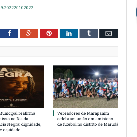
09.202220102022
tter
Facebook
Google+
Pinterest
LinkedIn
Tumblr
Email
unicipal reafirma
Vereadores de Marapanim
sso no Dia da
celebram união em amistoso
cia Negra: dignidade,
de futebol no distrito de Marudá
 e equidade