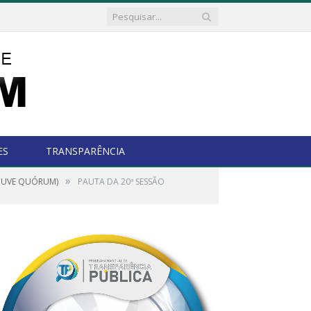
ES
TRANSPARÊNCIA
»
HOUVE QUÓRUM)
PAUTA DA 20ª SESSÃO