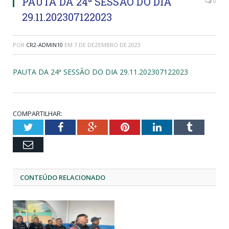
PAUTA DA 24ª SESSÃO DO DIA
0
29.11.202307122023
POR
CR2-ADMIN10
EM
7 DE DEZEMBRO DE 2023
PAUTA DA 24ª SESSÃO DO DIA 29.11.202307122023
COMPARTILHAR:
Twitter
Facebook
Google+
Pinterest
LinkedIn
Tumblr
Email
CONTEÚDO RELACIONADO