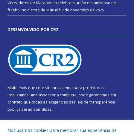
Vereadores de Marapanim celebram união em amistoso de
futebol no distrito de Marudá
7 de novembro de 2025
DESENVOLVIDO POR CR2
Muito mais que
criar site
ou
sistema para prefeituras
!
Realizamos uma
assessoria
completa, onde garantimos em
contrato que todas as exigências das
leis de transparência
pública
serão atendidas.
Conheça o
PNTP
e o
Radar da Transparência Pública
Nós usamos cookies para melhorar sua experiência de