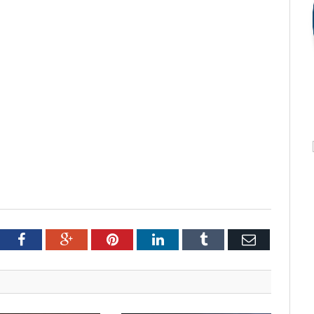
tter
Facebook
Google+
Pinterest
LinkedIn
Tumblr
Email