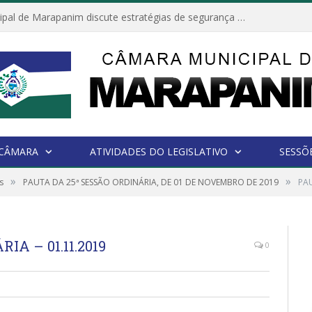
Câmara Municipal de Marapanim discute estratégias de segurança com autoridades e poder executivo
 CÂMARA
ATIVIDADES DO LEGISLATIVO
SESSÕ
»
»
s
PAUTA DA 25ª SESSÃO ORDINÁRIA, DE 01 DE NOVEMBRO DE 2019
PAU
IA – 01.11.2019
0