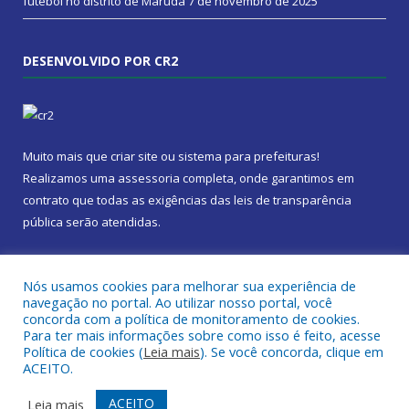
futebol no distrito de Marudá
7 de novembro de 2025
DESENVOLVIDO POR CR2
Muito mais que
criar site
ou
sistema para prefeituras
!
Realizamos uma
assessoria
completa, onde garantimos em
contrato que todas as exigências das
leis de transparência
pública
serão atendidas.
Conheça o
PNTP
e o
Radar da Transparência Pública
Nós usamos cookies para melhorar sua experiência de
navegação no portal. Ao utilizar nosso portal, você
concorda com a política de monitoramento de cookies.
Para ter mais informações sobre como isso é feito, acesse
Política de cookies (
Leia mais
). Se você concorda, clique em
Todos os direitos reservados a Câmara Municipal de Marapanim.
ACEITO.
Mapa do Site
Acessar Área Administrativa
ACEITO
Leia mais