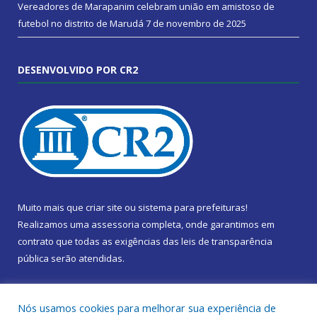
Vereadores de Marapanim celebram união em amistoso de
futebol no distrito de Marudá
7 de novembro de 2025
DESENVOLVIDO POR CR2
Muito mais que
criar site
ou
sistema para prefeituras
!
Realizamos uma
assessoria
completa, onde garantimos em
contrato que todas as exigências das
leis de transparência
pública
serão atendidas.
Conheça o
PNTP
e o
Radar da Transparência Pública
Nós usamos cookies para melhorar sua experiência de