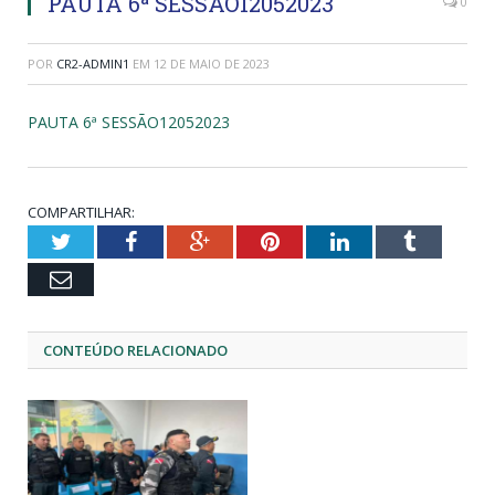
PAUTA 6ª SESSÃO12052023
0
POR
CR2-ADMIN1
EM
12 DE MAIO DE 2023
PAUTA 6ª SESSÃO12052023
COMPARTILHAR:
Twitter
Facebook
Google+
Pinterest
LinkedIn
Tumblr
Email
CONTEÚDO RELACIONADO