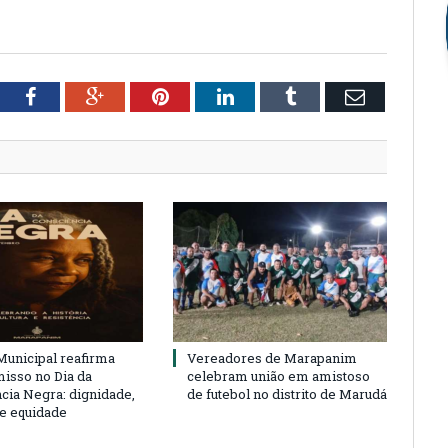
tter
Facebook
Google+
Pinterest
LinkedIn
Tumblr
Email
unicipal reafirma
Vereadores de Marapanim
sso no Dia da
celebram união em amistoso
cia Negra: dignidade,
de futebol no distrito de Marudá
 e equidade