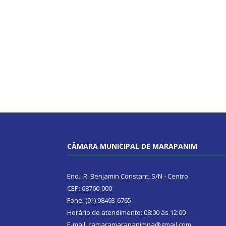
CÂMARA MUNICIPAL DE MARAPANIM
End.: R. Benjamin Constant, S/N - Centro
CEP: 68760-000
Fone: (91) 98493-6765
Horário de atendimento: 08:00 às 12:00
E-mail: camaramarapanimpa@gmail.com