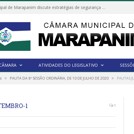
Câmara Municipal de Marapanim discute estratégias de segurança com autoridades e poder executivo
 CÂMARA
ATIVIDADES DO LEGISLATIVO
SESSÕ
»
»
s
PAUTA DA 8ª SESSÃO ORDINÁRIA, DE 10 DE JULHO DE 2020
PAUTAS J
TEMBRO-1
0