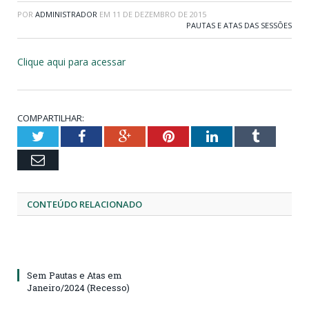
POR
ADMINISTRADOR
EM
11 DE DEZEMBRO DE 2015
PAUTAS E ATAS DAS SESSÕES
Clique aqui para acessar
COMPARTILHAR:
Twitter
Facebook
Google+
Pinterest
LinkedIn
Tumblr
Email
CONTEÚDO RELACIONADO
Sem Pautas e Atas em
Janeiro/2024 (Recesso)