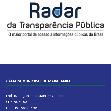
CÂMARA MUNICIPAL DE MARAPANIM
End.: R. Benjamin Constant, S/N - Centro
CEP: 68760-000
Fone: (91) 98493-6765