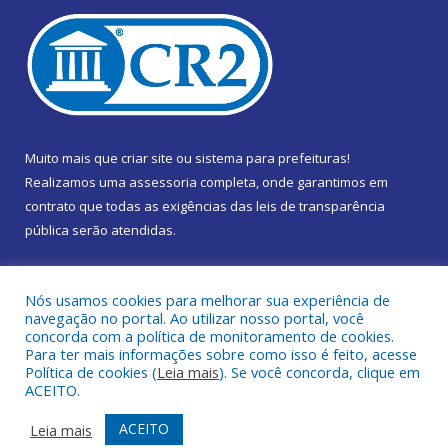
Muito mais que
criar site
ou
sistema para prefeituras
!
Realizamos uma
assessoria
completa, onde garantimos em
contrato que todas as exigências das
leis de transparência
pública
serão atendidas.
Conheça o
PNTP
e o
Radar da Transparência Pública
Nós usamos cookies para melhorar sua experiência de
navegação no portal. Ao utilizar nosso portal, você
concorda com a política de monitoramento de cookies.
Para ter mais informações sobre como isso é feito, acesse
Política de cookies (
Leia mais
). Se você concorda, clique em
Todos os direitos reservados a Câmara Municipal de Marapanim.
ACEITO.
Mapa do Site
Acessar Área Administrativa
ACEITO
Leia mais
Acessar Webmail