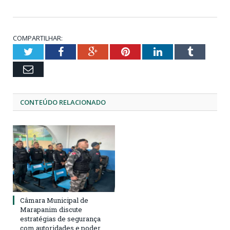
COMPARTILHAR:
Twitter
Facebook
Google+
Pinterest
LinkedIn
Tumblr
Email
CONTEÚDO RELACIONADO
Câmara Municipal de
Marapanim discute
estratégias de segurança
com autoridades e poder