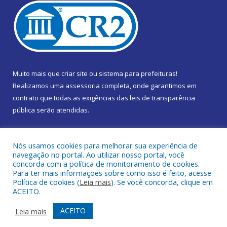
Muito mais que
criar site
ou
sistema para prefeituras
!
Realizamos uma
assessoria
completa, onde garantimos em
contrato que todas as exigências das
leis de transparência
pública
serão atendidas.
Conheça o
PNTP
e o
Radar da Transparência Pública
Nós usamos cookies para melhorar sua experiência de
navegação no portal. Ao utilizar nosso portal, você
concorda com a política de monitoramento de cookies.
Para ter mais informações sobre como isso é feito, acesse
Política de cookies (
Leia mais
). Se você concorda, clique em
Todos os direitos reservados a Câmara Municipal de Marapanim.
ACEITO.
Mapa do Site
Acessar Área Administrativa
ACEITO
Leia mais
Acessar Webmail