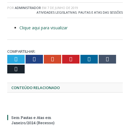
POR
ADMINISTRADOR
EM
7 DE JUNHO DE 2019
ATIVIDADES LEGISLATIVAS
,
PAUTAS E ATAS DAS SESSÕES
Clique aqui para visualizar
COMPARTILHAR:
Twitter
Facebook
Google+
Pinterest
LinkedIn
Tumblr
Email
CONTEÚDO RELACIONADO
Sem Pautas e Atas em
Janeiro/2024 (Recesso)