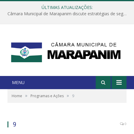
ÚLTIMAS ATUALIZAÇÕES:
Câmara Municipal de Marapanim discute estratégias de segurança com autoridades e poder executivo
MENU
»
»
Home
Programas e Ações
9
9
0